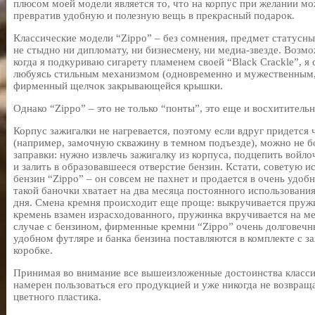
плюсом моей модели является то, что на корпус при желании м
превратив удобную и полезную вещь в прекрасный подарок.
Классические модели “Zippo” – без сомнения, предмет статусны
не стыдно ни дипломату, ни бизнесмену, ни медиа-звезде. Возмо
когда я подкуриваю сигарету пламенем своей “Black Crackle”, я 
любуясь стильным механизмом (одновременно и мужественным,
фирменный щелчок закрывающейся крышки.
Однако “Zippo” – это не только “понты”, это еще и восхититель
Корпус зажигалки не нагревается, поэтому если вдруг придется 
(например, замочную скважину в темном подъезде), можно не б
заправки: нужно извлечь зажигалку из корпуса, подцепить войл
и залить в образовавшееся отверстие бензин. Кстати, советую 
бензин “Zippo” – он совсем не пахнет и продается в очень удо
такой баночки хватает на два месяца постоянного использования
дня. Смена кремня происходит еще проще: выкручивается пружи
кремень взамен израсходованного, пружинка вкручивается на ме
случае с бензином, фирменные кремни “Zippo” очень долговечн
удобном футляре и банка бензина поставляются в комплекте с з
коробке.
Принимая во внимание все вышеизложенные достоинства классич
намерен пользоваться его продукцией и уже никогда не возвращ
цветного пластика.