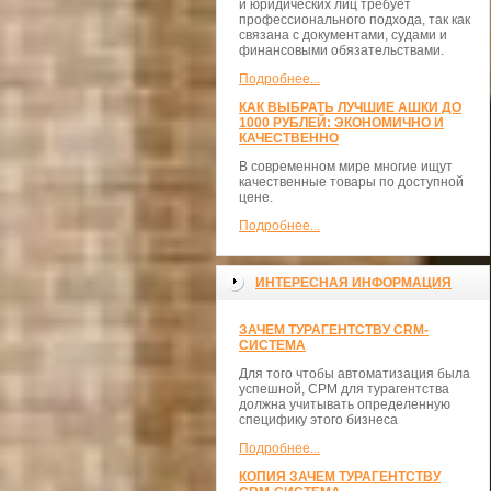
и юридических лиц требует
профессионального подхода, так как
связана с документами, судами и
финансовыми обязательствами.
Подробнее...
КАК ВЫБРАТЬ ЛУЧШИЕ АШКИ ДО
1000 РУБЛЕЙ: ЭКОНОМИЧНО И
КАЧЕСТВЕННО
В современном мире многие ищут
качественные товары по доступной
цене.
Подробнее...
ИНТЕРЕСНАЯ ИНФОРМАЦИЯ
ЗАЧЕМ ТУРАГЕНТСТВУ CRM-
СИСТЕМА
Для того чтобы автоматизация была
успешной, СРМ для турагентства
должна учитывать определенную
специфику этого бизнеса
Подробнее...
КОПИЯ ЗАЧЕМ ТУРАГЕНТСТВУ