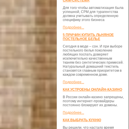
CRM-СИСТЕМА
Для того чтобы автоматизация была
успешной, СРМ для турагентства
должна учитывать определенную
специфику этого бизнеса
Подробнее...
5 ПРИЧИН КУПИТЬ ЛЬНЯНОЕ
ПОСТЕЛЬНОЕ БЕЛЬЕ
Сегодня в моде – сон. И при выборе
постельного белья поколение
любящих поспать доверяет
исключительно качественным
тканям без синтетических примесей.
Натуральный домашний текстиль
становятся главным приоритетом в
каждом современном доме.
Подробнее...
КАК УСТРОЕНЫ ОНЛАЙН-КАЗИНО
В России онлайн-казино запрещены,
поэтому интернет-провайдеры
постоянно блокируют их домены.
Подробнее...
КАК ВЫБРАТЬ КУХНЮ
Вы решили, что настало время