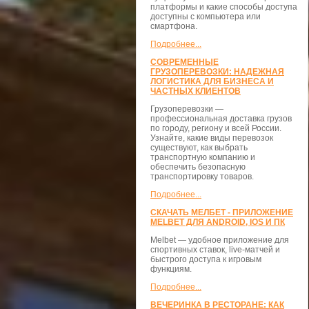
платформы и какие способы доступа
доступны с компьютера или
смартфона.
Подробнее...
СОВРЕМЕННЫЕ
ГРУЗОПЕРЕВОЗКИ: НАДЕЖНАЯ
ЛОГИСТИКА ДЛЯ БИЗНЕСА И
ЧАСТНЫХ КЛИЕНТОВ
Грузоперевозки —
профессиональная доставка грузов
по городу, региону и всей России.
Узнайте, какие виды перевозок
существуют, как выбрать
транспортную компанию и
обеспечить безопасную
транспортировку товаров.
Подробнее...
СКАЧАТЬ МЕЛБЕТ - ПРИЛОЖЕНИЕ
MELBET ДЛЯ ANDROID, IOS И ПК
Melbet — удобное приложение для
спортивных ставок, live-матчей и
быстрого доступа к игровым
функциям.
Подробнее...
ВЕЧЕРИНКА В РЕСТОРАНЕ: КАК