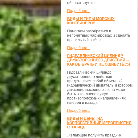
обновить кухню.
Подробнее...
ВИДЫ И ТИПЫ МОРСКИХ
КОНТЕЙНЕРОВ
Помогаем разобраться в
непонятных маркировках и сделать
правильный выбор
Подробнее...
ГИДРАВЛИЧЕСКИЙ ЦИЛИНДР
ДВУХСТОРОННЕГО ДЕЙСТВИЯ —
КАК ВЫБРАТЬ И НЕ ОШИБИТЬСЯ
Гидравлический цилиндр
двухстороннего действия
представляет собой объемный
гидравлический двигатель, в котором
движение выходного звена может
быть выполнено в двух
противоположных направлениях
(вперёд и назад).
Подробнее...
ВИДЫ И ЦЕНЫ, НА
КОРПОРАТИВНЫЕ МЕРОПРИЯТИЯ
СТОЛИЦЫ
Желающие получить праздник