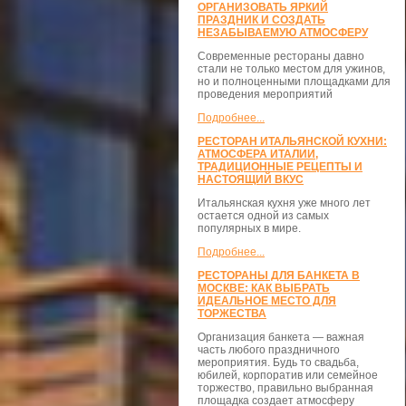
ОРГАНИЗОВАТЬ ЯРКИЙ
ПРАЗДНИК И СОЗДАТЬ
НЕЗАБЫВАЕМУЮ АТМОСФЕРУ
Современные рестораны давно
стали не только местом для ужинов,
но и полноценными площадками для
проведения мероприятий
Подробнее...
РЕСТОРАН ИТАЛЬЯНСКОЙ КУХНИ:
АТМОСФЕРА ИТАЛИИ,
ТРАДИЦИОННЫЕ РЕЦЕПТЫ И
НАСТОЯЩИЙ ВКУС
Итальянская кухня уже много лет
остается одной из самых
популярных в мире.
Подробнее...
РЕСТОРАНЫ ДЛЯ БАНКЕТА В
МОСКВЕ: КАК ВЫБРАТЬ
ИДЕАЛЬНОЕ МЕСТО ДЛЯ
ТОРЖЕСТВА
Организация банкета — важная
часть любого праздничного
мероприятия. Будь то свадьба,
юбилей, корпоратив или семейное
торжество, правильно выбранная
площадка создает атмосферу