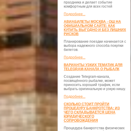
праздника и делает событие
комфортным для всех гостей
Подробнее...
АВИАБИЛЕТЫ МОСКВА - ОШ НА
ОФИЦИАЛЬНОМ САЙТЕ: КАК
КУПИТЬ ВЫГОДНО И БЕЗ ЛИШНИХ
РИСКОВ
Планирование поездки начинается с
выбора надежного способа покупки
билетов.
Подробнее...
ВАРИАНТЫ УЗКИХ ТЕМАТИК ДЛЯ
TELEGRAM-КАНАЛА О РЫБАЛК
Создание Telegram-канала,
посвящённого рыбалке, может
приносить хороший трафик, если
выбрать оригинальную и узкую нишу.
Подробнее...
СКОЛЬКО СТОИТ ПРОЙТИ
ПРОЦЕДУРУ БАНКРОТСТВА: ИЗ
ЧЕГО СКЛАДЫВАЕТСЯ ЦЕНА
ЮРИДИЧЕСКОГО
СОПРОВОЖДЕНИЯ
Процедура банкротства физических