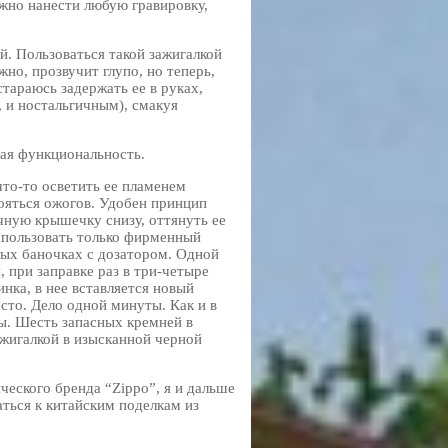
ожно нанести любую гравировку,
й. Пользоваться такой зажигалкой
жно, прозвучит глупо, но теперь,
стараюсь задержать ее в руках,
 и ностальгичным), смакуя
ная функциональность.
что-то осветить ее пламенем
ояться ожогов. Удобен принцип
очную крышечку снизу, оттянуть ее
использовать только фирменный
бных баночках с дозатором. Одной
, при заправке раз в три-четыре
нка, в нее вставляется новый
сто. Дело одной минуты. Как и в
ы. Шесть запасных кремней в
ажигалкой в изысканной черной
еского бренда “Zippo”, я и дальше
аться к китайским поделкам из