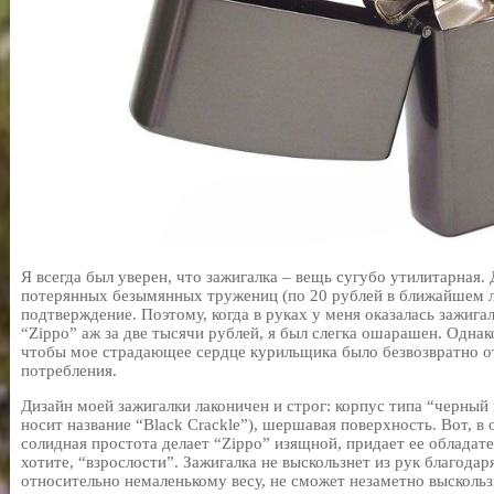
Я всегда был уверен, что зажигалка – вещь сугубо утилитарная.
потерянных безымянных тружениц (по 20 рублей в ближайшем л
подтверждение. Поэтому, когда в руках у меня оказалась зажига
“Zippo” аж за две тысячи рублей, я был слегка ошарашен. Однак
чтобы мое страдающее сердце курильщика было безвозвратно от
потребления.
Дизайн моей зажигалки лаконичен и строг: корпус типа “черный
носит название “Black Crackle”), шершавая поверхность. Вот, в 
солидная простота делает “Zippo” изящной, придает ее облада
хотите, “взрослости”. Зажигалка не выскользнет из рук благодаря
относительно немаленькому весу, не сможет незаметно высколь