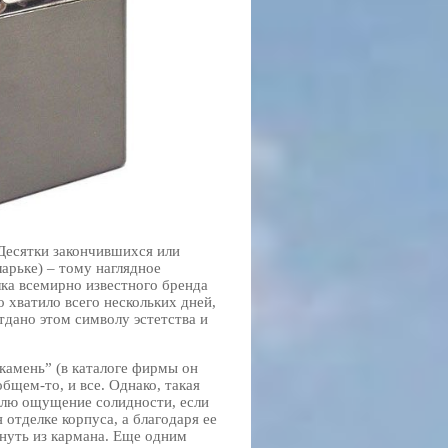
 Десятки закончившихся или
арьке) – тому наглядное
лка всемирно известного бренда
о хватило всего нескольких дней,
дано этом символу эстетства и
 камень” (в каталоге фирмы он
общем-то, и все. Однако, такая
телю ощущение солидности, если
 отделке корпуса, а благодаря ее
знуть из кармана. Еще одним