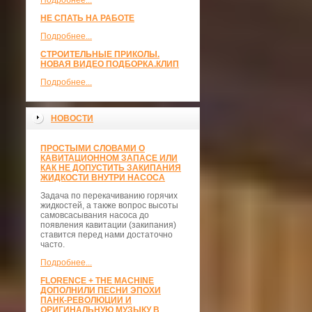
Подробнее...
НЕ СПАТЬ НА РАБОТЕ
Подробнее...
СТРОИТЕЛЬНЫЕ ПРИКОЛЫ.
НОВАЯ ВИДЕО ПОДБОРКА.КЛИП
Подробнее...
НОВОСТИ
ПРОСТЫМИ СЛОВАМИ О
КАВИТАЦИОННОМ ЗАПАСЕ ИЛИ
КАК НЕ ДОПУСТИТЬ ЗАКИПАНИЯ
ЖИДКОСТИ ВНУТРИ НАСОСА
Задача по перекачиванию горячих
жидкостей, а также вопрос высоты
самовсасывания насоса до
появления кавитации (закипания)
ставится перед нами достаточно
часто.
Подробнее...
FLORENCE + THE MACHINE
ДОПОЛНИЛИ ПЕСНИ ЭПОХИ
ПАНК-РЕВОЛЮЦИИ И
ОРИГИНАЛЬНУЮ МУЗЫКУ В