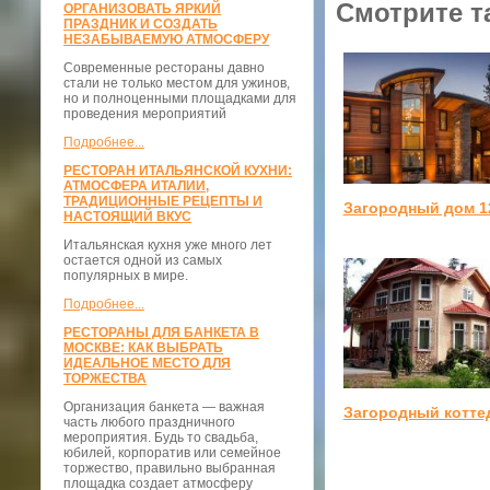
Смотрите т
ОРГАНИЗОВАТЬ ЯРКИЙ
ПРАЗДНИК И СОЗДАТЬ
НЕЗАБЫВАЕМУЮ АТМОСФЕРУ
Современные рестораны давно
стали не только местом для ужинов,
но и полноценными площадками для
проведения мероприятий
Подробнее...
РЕСТОРАН ИТАЛЬЯНСКОЙ КУХНИ:
АТМОСФЕРА ИТАЛИИ,
ТРАДИЦИОННЫЕ РЕЦЕПТЫ И
Загородный дом 1
НАСТОЯЩИЙ ВКУС
Итальянская кухня уже много лет
остается одной из самых
популярных в мире.
Подробнее...
РЕСТОРАНЫ ДЛЯ БАНКЕТА В
МОСКВЕ: КАК ВЫБРАТЬ
ИДЕАЛЬНОЕ МЕСТО ДЛЯ
ТОРЖЕСТВА
Организация банкета — важная
Загородный котте
часть любого праздничного
мероприятия. Будь то свадьба,
юбилей, корпоратив или семейное
торжество, правильно выбранная
площадка создает атмосферу