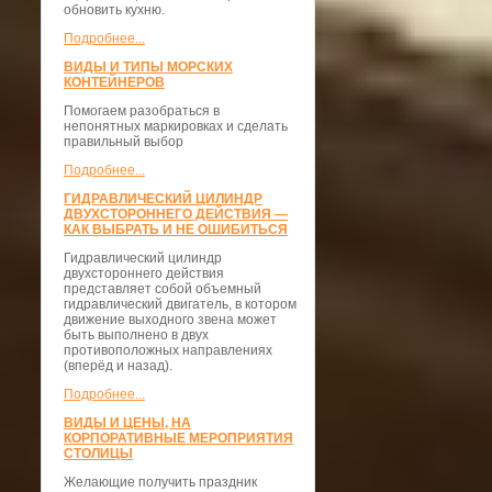
обновить кухню.
Подробнее...
ВИДЫ И ТИПЫ МОРСКИХ
КОНТЕЙНЕРОВ
Помогаем разобраться в
непонятных маркировках и сделать
правильный выбор
Подробнее...
ГИДРАВЛИЧЕСКИЙ ЦИЛИНДР
ДВУХСТОРОННЕГО ДЕЙСТВИЯ —
КАК ВЫБРАТЬ И НЕ ОШИБИТЬСЯ
Гидравлический цилиндр
двухстороннего действия
представляет собой объемный
гидравлический двигатель, в котором
движение выходного звена может
быть выполнено в двух
противоположных направлениях
(вперёд и назад).
Подробнее...
ВИДЫ И ЦЕНЫ, НА
КОРПОРАТИВНЫЕ МЕРОПРИЯТИЯ
СТОЛИЦЫ
Желающие получить праздник