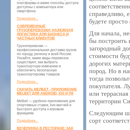
платформы и какие способы доступа
соответственн
доступны с компьютера или
смартфона.
справедливо, 
Подробнее...
будете просто
СОВРЕМЕННЫЕ
ГРУЗОПЕРЕВОЗКИ: НАДЕЖНАЯ
Для начала, н
ЛОГИСТИКА ДЛЯ БИЗНЕСА И
ЧАСТНЫХ КЛИЕНТОВ
бы построить 
Грузоперевозки —
загородный до
профессиональная доставка грузов
по городу, региону и всей России.
стоимости буд
Узнайте, какие виды перевозок
дорогих матер
существуют, как выбрать
транспортную компанию и
пород. Но в на
обеспечить безопасную
транспортировку товаров.
тогда позволь
Подробнее...
покупателя. Л
СКАЧАТЬ МЕЛБЕТ - ПРИЛОЖЕНИЕ
или террасная
MELBET ДЛЯ ANDROID, IOS И ПК
территории Си
Melbet — удобное приложение для
спортивных ставок, live-матчей и
быстрого доступа к игровым
Следующим шаг
функциям.
сорт соответст
Подробнее...
ВЕЧЕРИНКА В РЕСТОРАНЕ: КАК