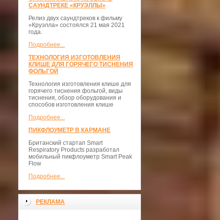
САУНДТРЕКЕ «КРУЭЛЛЫ»
Релиз двух саундтреков к фильму
«Круэлла» состоялся 21 мая 2021
года.
Подробнее...
ТЕХНОЛОГИЯ ИЗГОТОВЛЕНИЯ
КЛИШЕ ДЛЯ ГОРЯЧЕГО ТИСНЕНИЯ
ФОЛЬГОЙ
Технология изготовления клише для
горячего тиснения фольгой, виды
тиснения, обзор оборудования и
способов изготовления клише
Подробнее...
ПИКФЛОУМЕТР В КАРМАНЕ
Британский стартап Smart
Respiratory Products разработал
мобильный пикфлоуметр Smart Peak
Flow
Подробнее...
РЕКЛАМА