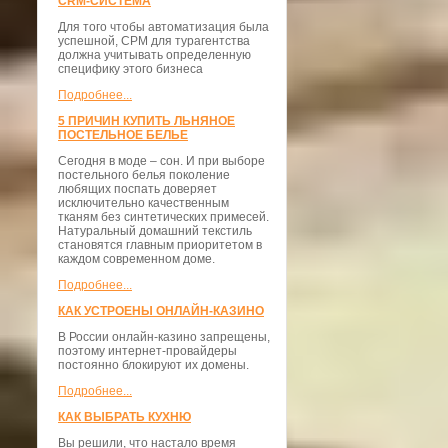
CRM-СИСТЕМА
Для того чтобы автоматизация была
успешной, СРМ для турагентства
должна учитывать определенную
специфику этого бизнеса
Подробнее...
5 ПРИЧИН КУПИТЬ ЛЬНЯНОЕ
ПОСТЕЛЬНОЕ БЕЛЬЕ
Сегодня в моде – сон. И при выборе
постельного белья поколение
любящих поспать доверяет
исключительно качественным
тканям без синтетических примесей.
Натуральный домашний текстиль
становятся главным приоритетом в
каждом современном доме.
Подробнее...
КАК УСТРОЕНЫ ОНЛАЙН-КАЗИНО
В России онлайн-казино запрещены,
поэтому интернет-провайдеры
постоянно блокируют их домены.
Подробнее...
КАК ВЫБРАТЬ КУХНЮ
Вы решили, что настало время