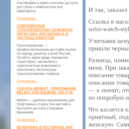
платформы и какие способы доступа
доступны с компьютера или
И так, заказа
смартфона.
Подробнее...
Ссылка в магазе
СОВРЕМЕННЫЕ
wrist-watch-sty
ГРУЗОПЕРЕВОЗКИ: НАДЕЖНАЯ
ЛОГИСТИКА ДЛЯ БИЗНЕСА И
ЧАСТНЫХ КЛИЕНТОВ
Учитывая цену,
Грузоперевозки —
пришли черные
профессиональная доставка грузов
по городу, региону и всей России.
Узнайте, какие виды перевозок
Разница, помим
существуют, как выбрать
транспортную компанию и
меня. При зак
обеспечить безопасную
описание товар
транспортировку товаров.
описании товар
Подробнее...
— а значит, о
СКАЧАТЬ МЕЛБЕТ - ПРИЛОЖЕНИЕ
MELBET ДЛЯ ANDROID, IOS И ПК
но попробую н
Melbet — удобное приложение для
спортивных ставок, live-матчей и
Что касается 
быстрого доступа к игровым
функциям.
приятный, под
Подробнее...
женскую. Сами
ВЕЧЕРИНКА В РЕСТОРАНЕ: КАК