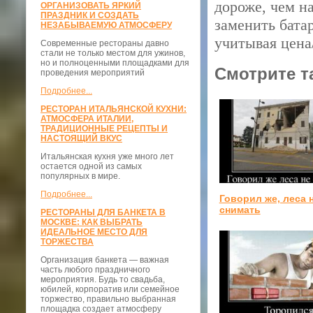
дороже, чем н
ОРГАНИЗОВАТЬ ЯРКИЙ
ПРАЗДНИК И СОЗДАТЬ
заменить батар
НЕЗАБЫВАЕМУЮ АТМОСФЕРУ
учитывая цена/
Современные рестораны давно
стали не только местом для ужинов,
но и полноценными площадками для
Смотрите т
проведения мероприятий
Подробнее...
РЕСТОРАН ИТАЛЬЯНСКОЙ КУХНИ:
АТМОСФЕРА ИТАЛИИ,
ТРАДИЦИОННЫЕ РЕЦЕПТЫ И
НАСТОЯЩИЙ ВКУС
Итальянская кухня уже много лет
остается одной из самых
популярных в мире.
Подробнее...
Говорил же, леса 
снимать
РЕСТОРАНЫ ДЛЯ БАНКЕТА В
МОСКВЕ: КАК ВЫБРАТЬ
ИДЕАЛЬНОЕ МЕСТО ДЛЯ
ТОРЖЕСТВА
Организация банкета — важная
часть любого праздничного
мероприятия. Будь то свадьба,
юбилей, корпоратив или семейное
торжество, правильно выбранная
площадка создает атмосферу