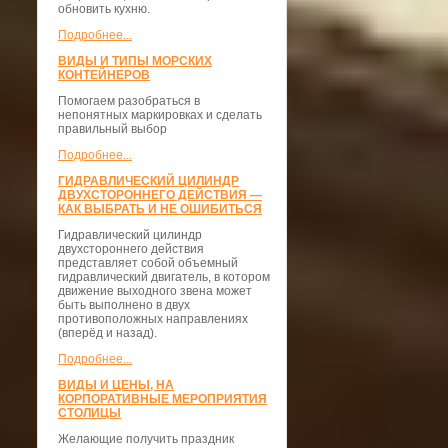
обновить кухню.
Подробнее...
ВИДЫ И ТИПЫ МОРСКИХ
КОНТЕЙНЕРОВ
Помогаем разобраться в
непонятных маркировках и сделать
правильный выбор
Подробнее...
ГИДРАВЛИЧЕСКИЙ ЦИЛИНДР
ДВУХСТОРОННЕГО ДЕЙСТВИЯ —
КАК ВЫБРАТЬ И НЕ ОШИБИТЬСЯ
Гидравлический цилиндр
двухстороннего действия
представляет собой объемный
гидравлический двигатель, в котором
движение выходного звена может
быть выполнено в двух
противоположных направлениях
(вперёд и назад).
Подробнее...
ВИДЫ И ЦЕНЫ, НА
КОРПОРАТИВНЫЕ МЕРОПРИЯТИЯ
СТОЛИЦЫ
Желающие получить праздник