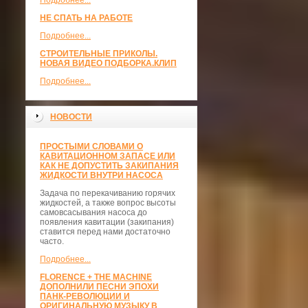
Подробнее...
НЕ СПАТЬ НА РАБОТЕ
Подробнее...
СТРОИТЕЛЬНЫЕ ПРИКОЛЫ.
НОВАЯ ВИДЕО ПОДБОРКА.КЛИП
Подробнее...
НОВОСТИ
ПРОСТЫМИ СЛОВАМИ О
КАВИТАЦИОННОМ ЗАПАСЕ ИЛИ
КАК НЕ ДОПУСТИТЬ ЗАКИПАНИЯ
ЖИДКОСТИ ВНУТРИ НАСОСА
Задача по перекачиванию горячих
жидкостей, а также вопрос высоты
самовсасывания насоса до
появления кавитации (закипания)
ставится перед нами достаточно
часто.
Подробнее...
FLORENCE + THE MACHINE
ДОПОЛНИЛИ ПЕСНИ ЭПОХИ
ПАНК-РЕВОЛЮЦИИ И
ОРИГИНАЛЬНУЮ МУЗЫКУ В