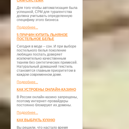
CRM-СИСТЕМА
Для того чтобы автоматизация была
успешной, СРМ для турагентства
должна учитывать определенную
специфику этого бизнеса
Подробнее...
5 ПРИЧИН КУПИТЬ ЛЬНЯНОЕ
ПОСТЕЛЬНОЕ БЕЛЬЕ
Сегодня в моде – сон. И при выборе
постельного белья поколение
любящих поспать доверяет
исключительно качественным
тканям без синтетических примесей.
Натуральный домашний текстиль
становятся главным приоритетом в
каждом современном доме.
Подробнее...
КАК УСТРОЕНЫ ОНЛАЙН-КАЗИНО
В России онлайн-казино запрещены,
поэтому интернет-провайдеры
постоянно блокируют их домены.
Подробнее...
КАК ВЫБРАТЬ КУХНЮ
Вы решили, что настало время