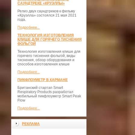
САУНДТРЕКЕ «КРУЭЛЛЫ»
Релиз двух саундтреков к фильму
«Круэлла» состоялся 21 мая 2021
года.
Подробнее...
ТЕХНОЛОГИЯ ИЗГОТОВЛЕНИЯ
КЛИШЕ ДЛЯ ГОРЯЧЕГО ТИСНЕНИЯ
ФОЛЬГОЙ
Технология изготовления клише для
горячего тиснения фольгой, виды
тиснения, обзор оборудования и
способов изготовления клише
Подробнее...
ПИКФЛОУМЕТР В КАРМАНЕ
Британский стартап Smart
Respiratory Products разработал
мобильный пикфлоуметр Smart Peak
Flow
Подробнее...
РЕКЛАМА