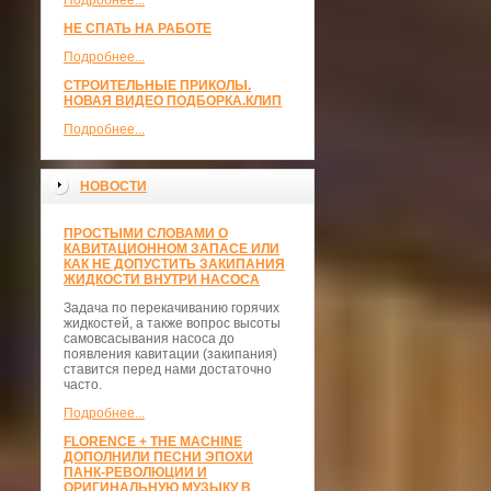
Подробнее...
НЕ СПАТЬ НА РАБОТЕ
Подробнее...
СТРОИТЕЛЬНЫЕ ПРИКОЛЫ.
НОВАЯ ВИДЕО ПОДБОРКА.КЛИП
Подробнее...
НОВОСТИ
ПРОСТЫМИ СЛОВАМИ О
КАВИТАЦИОННОМ ЗАПАСЕ ИЛИ
КАК НЕ ДОПУСТИТЬ ЗАКИПАНИЯ
ЖИДКОСТИ ВНУТРИ НАСОСА
Задача по перекачиванию горячих
жидкостей, а также вопрос высоты
самовсасывания насоса до
появления кавитации (закипания)
ставится перед нами достаточно
часто.
Подробнее...
FLORENCE + THE MACHINE
ДОПОЛНИЛИ ПЕСНИ ЭПОХИ
ПАНК-РЕВОЛЮЦИИ И
ОРИГИНАЛЬНУЮ МУЗЫКУ В