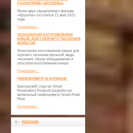
САУНДТРЕКЕ «КРУЭЛЛЫ»
Релиз двух саундтреков к фильму
«Круэлла» состоялся 21 мая 2021
года.
Подробнее...
ТЕХНОЛОГИЯ ИЗГОТОВЛЕНИЯ
КЛИШЕ ДЛЯ ГОРЯЧЕГО ТИСНЕНИЯ
ФОЛЬГОЙ
Технология изготовления клише для
горячего тиснения фольгой, виды
тиснения, обзор оборудования и
способов изготовления клише
Подробнее...
ПИКФЛОУМЕТР В КАРМАНЕ
Британский стартап Smart
Respiratory Products разработал
мобильный пикфлоуметр Smart Peak
Flow
Подробнее...
РЕКЛАМА