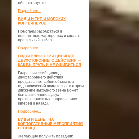
обновить кухню.
Подробнее...
ВИДЫ И ТИПЫ МОРСКИХ
КОНТЕЙНЕРОВ
Помогаем разобраться в
непонятных маркировках и сделать
правильный выбор
Подробнее...
ГИДРАВЛИЧЕСКИЙ ЦИЛИНДР
ДВУХСТОРОННЕГО ДЕЙСТВИЯ —
КАК ВЫБРАТЬ И НЕ ОШИБИТЬСЯ
Гидравлический цилиндр
двухстороннего действия
представляет собой объемный
гидравлический двигатель, в котором
движение выходного звена может
быть выполнено в двух
противоположных направлениях
(вперёд и назад).
Подробнее...
ВИДЫ И ЦЕНЫ, НА
КОРПОРАТИВНЫЕ МЕРОПРИЯТИЯ
СТОЛИЦЫ
Желающие получить праздник