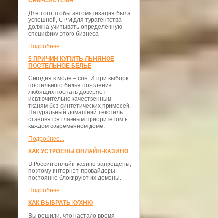
CRM-СИСТЕМА
Для того чтобы автоматизация была
успешной, СРМ для турагентства
должна учитывать определенную
специфику этого бизнеса
Подробнее...
5 ПРИЧИН КУПИТЬ ЛЬНЯНОЕ
ПОСТЕЛЬНОЕ БЕЛЬЕ
Сегодня в моде – сон. И при выборе
постельного белья поколение
любящих поспать доверяет
исключительно качественным
тканям без синтетических примесей.
Натуральный домашний текстиль
становятся главным приоритетом в
каждом современном доме.
Подробнее...
КАК УСТРОЕНЫ ОНЛАЙН-КАЗИНО
В России онлайн-казино запрещены,
поэтому интернет-провайдеры
постоянно блокируют их домены.
Подробнее...
КАК ВЫБРАТЬ КУХНЮ
Вы решили, что настало время