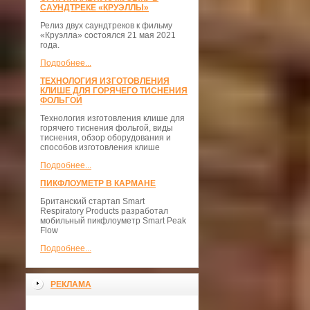
САУНДТРЕКЕ «КРУЭЛЛЫ»
Релиз двух саундтреков к фильму
«Круэлла» состоялся 21 мая 2021
года.
Подробнее...
ТЕХНОЛОГИЯ ИЗГОТОВЛЕНИЯ
КЛИШЕ ДЛЯ ГОРЯЧЕГО ТИСНЕНИЯ
ФОЛЬГОЙ
Технология изготовления клише для
горячего тиснения фольгой, виды
тиснения, обзор оборудования и
способов изготовления клише
Подробнее...
ПИКФЛОУМЕТР В КАРМАНЕ
Британский стартап Smart
Respiratory Products разработал
мобильный пикфлоуметр Smart Peak
Flow
Подробнее...
РЕКЛАМА