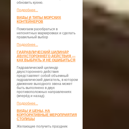
обновить кухню.
Подробнее...
ВИДЫ И ТИПЫ МОРСКИХ
КОНТЕЙНЕРОВ
Помогаем разобраться в
непонятных маркировках и сделать
правильный выбор
Подробнее...
ГИДРАВЛИЧЕСКИЙ ЦИЛИНДР
ДВУХСТОРОННЕГО ДЕЙСТВИЯ —
КАК ВЫБРАТЬ И НЕ ОШИБИТЬСЯ
Гидравлический цилиндр
двухстороннего действия
представляет собой объемный
гидравлический двигатель, в котором
движение выходного звена может
быть выполнено в двух
противоположных направлениях
(вперёд и назад).
Подробнее...
ВИДЫ И ЦЕНЫ, НА
КОРПОРАТИВНЫЕ МЕРОПРИЯТИЯ
СТОЛИЦЫ
Желающие получить праздник