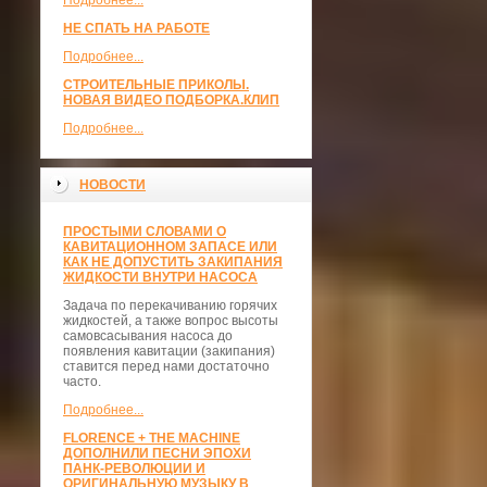
Подробнее...
НЕ СПАТЬ НА РАБОТЕ
Подробнее...
СТРОИТЕЛЬНЫЕ ПРИКОЛЫ.
НОВАЯ ВИДЕО ПОДБОРКА.КЛИП
Подробнее...
НОВОСТИ
ПРОСТЫМИ СЛОВАМИ О
КАВИТАЦИОННОМ ЗАПАСЕ ИЛИ
КАК НЕ ДОПУСТИТЬ ЗАКИПАНИЯ
ЖИДКОСТИ ВНУТРИ НАСОСА
Задача по перекачиванию горячих
жидкостей, а также вопрос высоты
самовсасывания насоса до
появления кавитации (закипания)
ставится перед нами достаточно
часто.
Подробнее...
FLORENCE + THE MACHINE
ДОПОЛНИЛИ ПЕСНИ ЭПОХИ
ПАНК-РЕВОЛЮЦИИ И
ОРИГИНАЛЬНУЮ МУЗЫКУ В