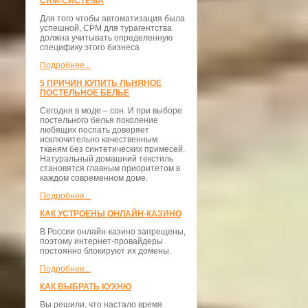
CRM-СИСТЕМА
Для того чтобы автоматизация была
успешной, СРМ для турагентства
должна учитывать определенную
специфику этого бизнеса
Подробнее...
5 ПРИЧИН КУПИТЬ ЛЬНЯНОЕ
ПОСТЕЛЬНОЕ БЕЛЬЕ
Сегодня в моде – сон. И при выборе
постельного белья поколение
любящих поспать доверяет
исключительно качественным
тканям без синтетических примесей.
Натуральный домашний текстиль
становятся главным приоритетом в
каждом современном доме.
Подробнее...
КАК УСТРОЕНЫ ОНЛАЙН-КАЗИНО
В России онлайн-казино запрещены,
поэтому интернет-провайдеры
постоянно блокируют их домены.
Подробнее...
КАК ВЫБРАТЬ КУХНЮ
Вы решили, что настало время