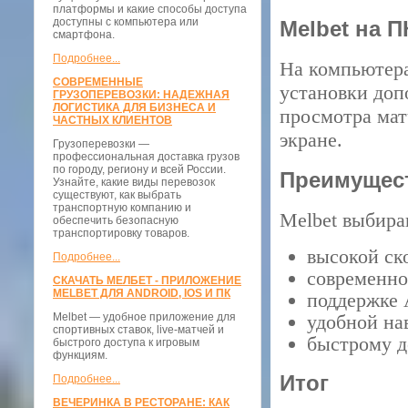
платформы и какие способы доступа
доступны с компьютера или
Melbet на П
смартфона.
Подробнее...
На компьютера
СОВРЕМЕННЫЕ
установки доп
ГРУЗОПЕРЕВОЗКИ: НАДЕЖНАЯ
ЛОГИСТИКА ДЛЯ БИЗНЕСА И
просмотра мат
ЧАСТНЫХ КЛИЕНТОВ
экране.
Грузоперевозки —
профессиональная доставка грузов
по городу, региону и всей России.
Преимущес
Узнайте, какие виды перевозок
существуют, как выбрать
транспортную компанию и
Melbet выбира
обеспечить безопасную
транспортировку товаров.
высокой ск
Подробнее...
современно
СКАЧАТЬ МЕЛБЕТ - ПРИЛОЖЕНИЕ
MELBET ДЛЯ ANDROID, IOS И ПК
поддержке 
Melbet — удобное приложение для
удобной на
спортивных ставок, live-матчей и
быстрому д
быстрого доступа к игровым
функциям.
Итог
Подробнее...
ВЕЧЕРИНКА В РЕСТОРАНЕ: КАК