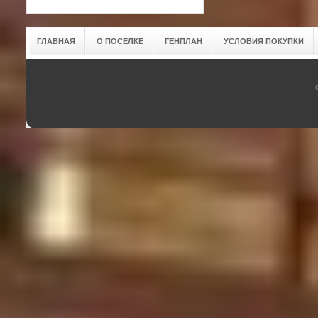
ГЛАВНАЯ
О ПОСЕЛКЕ
ГЕНПЛАН
УСЛОВИЯ ПОКУПКИ