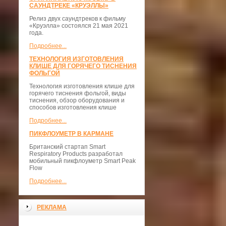
САУНДТРЕКЕ «КРУЭЛЛЫ»
Релиз двух саундтреков к фильму
«Круэлла» состоялся 21 мая 2021
года.
Подробнее...
ТЕХНОЛОГИЯ ИЗГОТОВЛЕНИЯ
КЛИШЕ ДЛЯ ГОРЯЧЕГО ТИСНЕНИЯ
ФОЛЬГОЙ
Технология изготовления клише для
горячего тиснения фольгой, виды
тиснения, обзор оборудования и
способов изготовления клише
Подробнее...
ПИКФЛОУМЕТР В КАРМАНЕ
Британский стартап Smart
Respiratory Products разработал
мобильный пикфлоуметр Smart Peak
Flow
Подробнее...
РЕКЛАМА