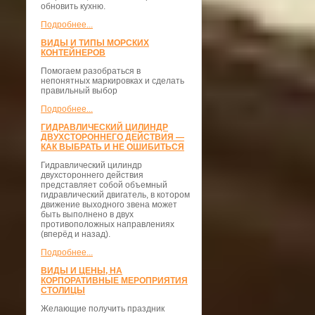
обновить кухню.
Подробнее...
ВИДЫ И ТИПЫ МОРСКИХ
КОНТЕЙНЕРОВ
Помогаем разобраться в
непонятных маркировках и сделать
правильный выбор
Подробнее...
ГИДРАВЛИЧЕСКИЙ ЦИЛИНДР
ДВУХСТОРОННЕГО ДЕЙСТВИЯ —
КАК ВЫБРАТЬ И НЕ ОШИБИТЬСЯ
Гидравлический цилиндр
двухстороннего действия
представляет собой объемный
гидравлический двигатель, в котором
движение выходного звена может
быть выполнено в двух
противоположных направлениях
(вперёд и назад).
Подробнее...
ВИДЫ И ЦЕНЫ, НА
КОРПОРАТИВНЫЕ МЕРОПРИЯТИЯ
СТОЛИЦЫ
Желающие получить праздник