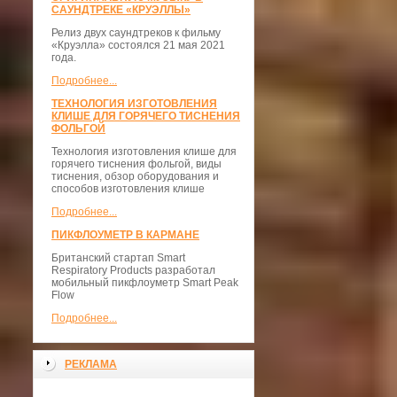
САУНДТРЕКЕ «КРУЭЛЛЫ»
Релиз двух саундтреков к фильму
«Круэлла» состоялся 21 мая 2021
года.
Подробнее...
ТЕХНОЛОГИЯ ИЗГОТОВЛЕНИЯ
КЛИШЕ ДЛЯ ГОРЯЧЕГО ТИСНЕНИЯ
ФОЛЬГОЙ
Технология изготовления клише для
горячего тиснения фольгой, виды
тиснения, обзор оборудования и
способов изготовления клише
Подробнее...
ПИКФЛОУМЕТР В КАРМАНЕ
Британский стартап Smart
Respiratory Products разработал
мобильный пикфлоуметр Smart Peak
Flow
Подробнее...
РЕКЛАМА