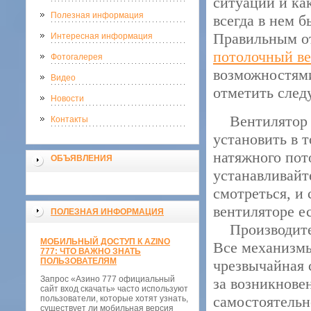
ситуации и ка
Полезная информация
всегда в нем 
Правильным от
Интересная информация
потолочный в
Фотогалерея
возможностями
Видео
отметить след
Новости
Вентилятор пр
Контакты
установить в 
натяжного пот
ОБЪЯВЛЕНИЯ
устанавливайт
смотреться, и 
вентиляторе е
ПОЛЕЗНАЯ ИНФОРМАЦИЯ
Производитель
МОБИЛЬНЫЙ ДОСТУП К AZINO
Все механизмы
777: ЧТО ВАЖНО ЗНАТЬ
ПОЛЬЗОВАТЕЛЯМ
чрезвычайная 
Запрос «Азино 777 официальный
за возникнове
сайт вход скачать» часто используют
самостоятельн
пользователи, которые хотят узнать,
существует ли мобильная версия