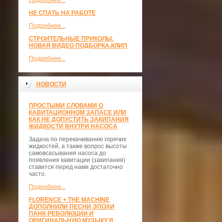
Подробнее...
НЕ СПАТЬ НА РАБОТЕ
Подробнее...
СТРОИТЕЛЬНЫЕ ПРИКОЛЫ.
НОВАЯ ВИДЕО ПОДБОРКА.КЛИП
Подробнее...
НОВОСТИ
ПРОСТЫМИ СЛОВАМИ О
КАВИТАЦИОННОМ ЗАПАСЕ ИЛИ
КАК НЕ ДОПУСТИТЬ ЗАКИПАНИЯ
ЖИДКОСТИ ВНУТРИ НАСОСА
Задача по перекачиванию горячих
жидкостей, а также вопрос высоты
самовсасывания насоса до
появления кавитации (закипания)
ставится перед нами достаточно
часто.
Подробнее...
FLORENCE + THE MACHINE
ДОПОЛНИЛИ ПЕСНИ ЭПОХИ
ПАНК-РЕВОЛЮЦИИ И
ОРИГИНАЛЬНУЮ МУЗЫКУ В