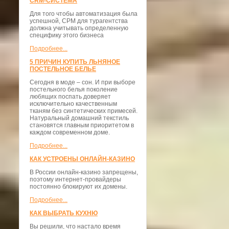
CRM-СИСТЕМА
Для того чтобы автоматизация была
успешной, СРМ для турагентства
должна учитывать определенную
специфику этого бизнеса
Подробнее...
5 ПРИЧИН КУПИТЬ ЛЬНЯНОЕ
ПОСТЕЛЬНОЕ БЕЛЬЕ
Сегодня в моде – сон. И при выборе
постельного белья поколение
любящих поспать доверяет
исключительно качественным
тканям без синтетических примесей.
Натуральный домашний текстиль
становятся главным приоритетом в
каждом современном доме.
Подробнее...
КАК УСТРОЕНЫ ОНЛАЙН-КАЗИНО
В России онлайн-казино запрещены,
поэтому интернет-провайдеры
постоянно блокируют их домены.
Подробнее...
КАК ВЫБРАТЬ КУХНЮ
Вы решили, что настало время