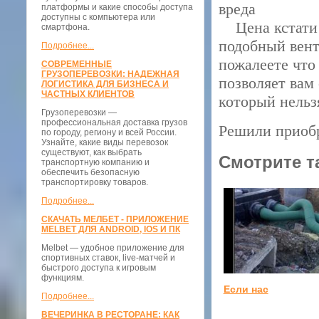
вреда
платформы и какие способы доступа
доступны с компьютера или
Цена кстати у
смартфона.
подобный вент
Подробнее...
пожалеете что
СОВРЕМЕННЫЕ
ГРУЗОПЕРЕВОЗКИ: НАДЕЖНАЯ
позволяет вам
ЛОГИСТИКА ДЛЯ БИЗНЕСА И
ЧАСТНЫХ КЛИЕНТОВ
который нельз
Грузоперевозки —
профессиональная доставка грузов
Решили приобр
по городу, региону и всей России.
Узнайте, какие виды перевозок
существуют, как выбрать
Смотрите т
транспортную компанию и
обеспечить безопасную
транспортировку товаров.
Подробнее...
СКАЧАТЬ МЕЛБЕТ - ПРИЛОЖЕНИЕ
MELBET ДЛЯ ANDROID, IOS И ПК
Melbet — удобное приложение для
спортивных ставок, live-матчей и
быстрого доступа к игровым
функциям.
Если нас
Подробнее...
ВЕЧЕРИНКА В РЕСТОРАНЕ: КАК