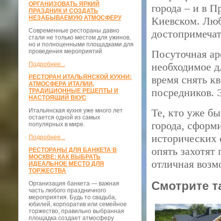
ОРГАНИЗОВАТЬ ЯРКИЙ
города – и в П
ПРАЗДНИК И СОЗДАТЬ
НЕЗАБЫВАЕМУЮ АТМОСФЕРУ
Киевском. Люб
Современные рестораны давно
достопримечат
стали не только местом для ужинов,
но и полноценными площадками для
проведения мероприятий
Посуточная ар
Подробнее...
необходимое д
РЕСТОРАН ИТАЛЬЯНСКОЙ КУХНИ:
время снять к
АТМОСФЕРА ИТАЛИИ,
посредников. 
ТРАДИЦИОННЫЕ РЕЦЕПТЫ И
НАСТОЯЩИЙ ВКУС
Те, кто уже б
Итальянская кухня уже много лет
остается одной из самых
города, сформ
популярных в мире.
исторических 
Подробнее...
опять захотят 
РЕСТОРАНЫ ДЛЯ БАНКЕТА В
МОСКВЕ: КАК ВЫБРАТЬ
отличная возм
ИДЕАЛЬНОЕ МЕСТО ДЛЯ
ТОРЖЕСТВА
Смотрите т
Организация банкета — важная
часть любого праздничного
мероприятия. Будь то свадьба,
юбилей, корпоратив или семейное
торжество, правильно выбранная
площадка создает атмосферу