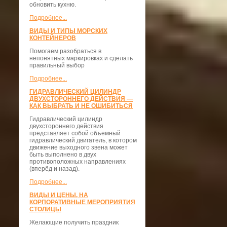
обновить кухню.
Подробнее...
ВИДЫ И ТИПЫ МОРСКИХ
КОНТЕЙНЕРОВ
Помогаем разобраться в
непонятных маркировках и сделать
правильный выбор
Подробнее...
ГИДРАВЛИЧЕСКИЙ ЦИЛИНДР
ДВУХСТОРОННЕГО ДЕЙСТВИЯ —
КАК ВЫБРАТЬ И НЕ ОШИБИТЬСЯ
Гидравлический цилиндр
двухстороннего действия
представляет собой объемный
гидравлический двигатель, в котором
движение выходного звена может
быть выполнено в двух
противоположных направлениях
(вперёд и назад).
Подробнее...
ВИДЫ И ЦЕНЫ, НА
КОРПОРАТИВНЫЕ МЕРОПРИЯТИЯ
СТОЛИЦЫ
Желающие получить праздник