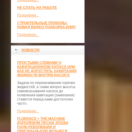
Подробнее...
НЕ СПАТЬ НА РАБОТЕ
Подробнее...
СТРОИТЕЛЬНЫЕ ПРИКОЛЫ.
НОВАЯ ВИДЕО ПОДБОРКА.КЛИП
Подробнее...
НОВОСТИ
ПРОСТЫМИ СЛОВАМИ О
КАВИТАЦИОННОМ ЗАПАСЕ ИЛИ
КАК НЕ ДОПУСТИТЬ ЗАКИПАНИЯ
ЖИДКОСТИ ВНУТРИ НАСОСА
Задача по перекачиванию горячих
жидкостей, а также вопрос высоты
самовсасывания насоса до
появления кавитации (закипания)
ставится перед нами достаточно
часто.
Подробнее...
FLORENCE + THE MACHINE
ДОПОЛНИЛИ ПЕСНИ ЭПОХИ
ПАНК-РЕВОЛЮЦИИ И
ОРИГИНАЛЬНУЮ МУЗЫКУ В