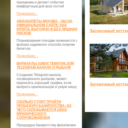
праздника и делает событие
комфортным для всех гостей
Подробнее...
АВИАБИЛЕТЫ МОСКВА - ОШ НА
ОФИЦИАЛЬНОМ САЙТЕ: КАК
КУПИТЬ ВЫГОДНО И БЕЗ ЛИШНИХ
Загородный котте
РИСКОВ
Планирование поездки начинается с
выбора надежного способа покупки
билетов.
Подробнее...
ВАРИАНТЫ УЗКИХ ТЕМАТИК ДЛЯ
TELEGRAM-КАНАЛА О РЫБАЛК
Создание Telegram-канала,
посвящённого рыбалке, может
приносить хороший трафик, если
Загородный котте
выбрать оригинальную и узкую нишу.
Подробнее...
СКОЛЬКО СТОИТ ПРОЙТИ
ПРОЦЕДУРУ БАНКРОТСТВА: ИЗ
ЧЕГО СКЛАДЫВАЕТСЯ ЦЕНА
ЮРИДИЧЕСКОГО
СОПРОВОЖДЕНИЯ
Процедура банкротства физических