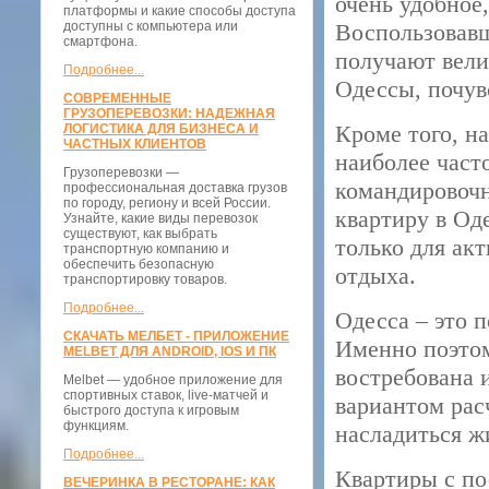
очень удобное
платформы и какие способы доступа
доступны с компьютера или
Воспользовавш
смартфона.
получают вели
Подробнее...
Одессы, почув
СОВРЕМЕННЫЕ
ГРУЗОПЕРЕВОЗКИ: НАДЕЖНАЯ
Кроме того, н
ЛОГИСТИКА ДЛЯ БИЗНЕСА И
ЧАСТНЫХ КЛИЕНТОВ
наиболее част
Грузоперевозки —
командировочн
профессиональная доставка грузов
по городу, региону и всей России.
квартиру в Од
Узнайте, какие виды перевозок
существуют, как выбрать
только для ак
транспортную компанию и
обеспечить безопасную
отдыха.
транспортировку товаров.
Подробнее...
Одесса – это 
СКАЧАТЬ МЕЛБЕТ - ПРИЛОЖЕНИЕ
Именно поэтом
MELBET ДЛЯ ANDROID, IOS И ПК
востребована 
Melbet — удобное приложение для
спортивных ставок, live-матчей и
вариантом рас
быстрого доступа к игровым
функциям.
насладиться ж
Подробнее...
Квартиры с по
ВЕЧЕРИНКА В РЕСТОРАНЕ: КАК