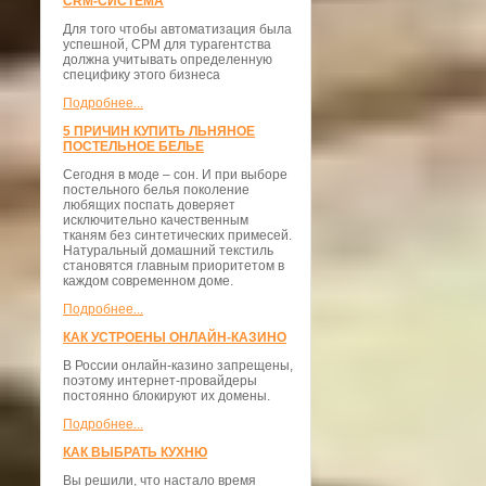
CRM-СИСТЕМА
Для того чтобы автоматизация была
успешной, СРМ для турагентства
должна учитывать определенную
специфику этого бизнеса
Подробнее...
5 ПРИЧИН КУПИТЬ ЛЬНЯНОЕ
ПОСТЕЛЬНОЕ БЕЛЬЕ
Сегодня в моде – сон. И при выборе
постельного белья поколение
любящих поспать доверяет
исключительно качественным
тканям без синтетических примесей.
Натуральный домашний текстиль
становятся главным приоритетом в
каждом современном доме.
Подробнее...
КАК УСТРОЕНЫ ОНЛАЙН-КАЗИНО
В России онлайн-казино запрещены,
поэтому интернет-провайдеры
постоянно блокируют их домены.
Подробнее...
КАК ВЫБРАТЬ КУХНЮ
Вы решили, что настало время