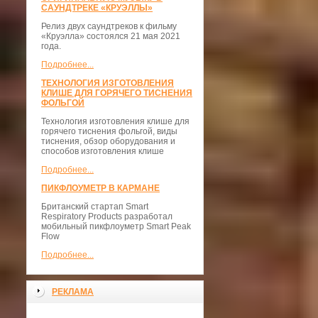
САУНДТРЕКЕ «КРУЭЛЛЫ»
Релиз двух саундтреков к фильму
«Круэлла» состоялся 21 мая 2021
года.
Подробнее...
ТЕХНОЛОГИЯ ИЗГОТОВЛЕНИЯ
КЛИШЕ ДЛЯ ГОРЯЧЕГО ТИСНЕНИЯ
ФОЛЬГОЙ
Технология изготовления клише для
горячего тиснения фольгой, виды
тиснения, обзор оборудования и
способов изготовления клише
Подробнее...
ПИКФЛОУМЕТР В КАРМАНЕ
Британский стартап Smart
Respiratory Products разработал
мобильный пикфлоуметр Smart Peak
Flow
Подробнее...
РЕКЛАМА