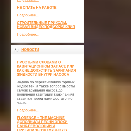
Подробнее...
НЕ СПАТЬ НА РАБОТЕ
Подробнее...
СТРОИТЕЛЬНЫЕ ПРИКОЛЫ.
НОВАЯ ВИДЕО ПОДБОРКА.КЛИП
Подробнее...
НОВОСТИ
ПРОСТЫМИ СЛОВАМИ О
КАВИТАЦИОННОМ ЗАПАСЕ ИЛИ
КАК НЕ ДОПУСТИТЬ ЗАКИПАНИЯ
ЖИДКОСТИ ВНУТРИ НАСОСА
Задача по перекачиванию горячих
жидкостей, а также вопрос высоты
самовсасывания насоса до
появления кавитации (закипания)
ставится перед нами достаточно
часто.
Подробнее...
FLORENCE + THE MACHINE
ДОПОЛНИЛИ ПЕСНИ ЭПОХИ
ПАНК-РЕВОЛЮЦИИ И
ОРИГИНАЛЬНУЮ МУЗЫКУ В