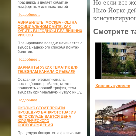
Но если все же
праздника и делает событие
комфортным для всех гостей
Нью-Йорке дей
Подробнее...
консультирующ
АВИАБИЛЕТЫ МОСКВА - ОШ НА
ОФИЦИАЛЬНОМ САЙТЕ: КАК
Смотрите т
КУПИТЬ ВЫГОДНО И БЕЗ ЛИШНИХ
РИСКОВ
Планирование поездки начинается с
выбора надежного способа покупки
билетов.
Подробнее...
ВАРИАНТЫ УЗКИХ ТЕМАТИК ДЛЯ
TELEGRAM-КАНАЛА О РЫБАЛК
Создание Telegram-канала,
посвящённого рыбалке, может
Хочешь кусочек
приносить хороший трафик, если
выбрать оригинальную и узкую нишу.
Подробнее...
СКОЛЬКО СТОИТ ПРОЙТИ
ПРОЦЕДУРУ БАНКРОТСТВА: ИЗ
ЧЕГО СКЛАДЫВАЕТСЯ ЦЕНА
ЮРИДИЧЕСКОГО
СОПРОВОЖДЕНИЯ
Процедура банкротства физических