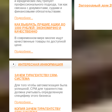
и юридических лиц требует
профессионального подхода, так как
Загородный дом 2
связана с документами, судами и
финансовыми обязательствами.
Подробнее...
КАК ВЫБРАТЬ ЛУЧШИЕ АШКИ ДО
1000 РУБЛЕЙ: ЭКОНОМИЧНО И
КАЧЕСТВЕННО
В современном мире многие ищут
качественные товары по доступной
цене.
Подробнее...
ИНТЕРЕСНАЯ ИНФОРМАЦИЯ
ЗАЧЕМ ТУРАГЕНТСТВУ CRM-
СИСТЕМА
Для того чтобы автоматизация была
успешной, СРМ для турагентства
должна учитывать определенную
специфику этого бизнеса
Подробнее...
КОПИЯ ЗАЧЕМ ТУРАГЕНТСТВУ