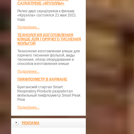
САУНДТРЕКЕ «КРУЭЛЛЫ»
Релиз двух саундтреков к фильму
«Круэлла» состоялся 21 мая 2021
года.
Подробнее...
ТЕХНОЛОГИЯ ИЗГОТОВЛЕНИЯ
КЛИШЕ ДЛЯ ГОРЯЧЕГО ТИСНЕНИЯ
ФОЛЬГОЙ
Технология изготовления клише для
горячего тиснения фольгой, виды
тиснения, обзор оборудования и
способов изготовления клише
Подробнее...
ПИКФЛОУМЕТР В КАРМАНЕ
Британский стартап Smart
Respiratory Products разработал
мобильный пикфлоуметр Smart Peak
Flow
Подробнее...
РЕКЛАМА