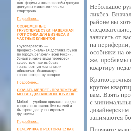
платформы и какие способы доступа
Небольшое рук
доступны с компьютера или
смартфона.
ликбез. Внача
Подробнее...
районе вы хот
СОВРЕМЕННЫЕ
следовательно
ГРУЗОПЕРЕВОЗКИ: НАДЕЖНАЯ
ЛОГИСТИКА ДЛЯ БИЗНЕСА И
зависеть от в
ЧАСТНЫХ КЛИЕНТОВ
на периферии,
Грузоперевозки —
профессиональная доставка грузов
особняки на о
по городу, региону и всей России.
же, проблемы 
Узнайте, какие виды перевозок
существуют, как выбрать
квартиру недал
транспортную компанию и
обеспечить безопасную
транспортировку товаров.
Краткосрочная
Подробнее...
кругом кварти
СКАЧАТЬ МЕЛБЕТ - ПРИЛОЖЕНИЕ
вам. Взять про
MELBET ДЛЯ ANDROID, IOS И ПК
с минимальным
Melbet — удобное приложение для
спортивных ставок, live-матчей и
дизайнерским 
быстрого доступа к игровым
функциям.
занимаются бо
Подробнее...
Проявите макс
ВЕЧЕРИНКА В РЕСТОРАНЕ: КАК