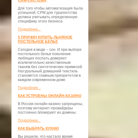
CRM-СИСТЕМА
Для того чтобы автоматизация была
успешной, СРМ для турагентства
должна учитывать определенную
специфику этого бизнеса
Подробнее...
5 ПРИЧИН КУПИТЬ ЛЬНЯНОЕ
ПОСТЕЛЬНОЕ БЕЛЬЕ
Сегодня в моде – сон. И при выборе
постельного белья поколение
любящих поспать доверяет
исключительно качественным
тканям без синтетических примесей.
Натуральный домашний текстиль
становятся главным приоритетом в
каждом современном доме.
Подробнее...
КАК УСТРОЕНЫ ОНЛАЙН-КАЗИНО
В России онлайн-казино запрещены,
поэтому интернет-провайдеры
постоянно блокируют их домены.
Подробнее...
КАК ВЫБРАТЬ КУХНЮ
Вы решили, что настало время