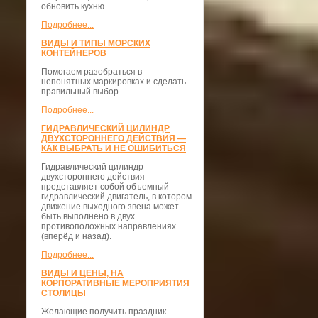
обновить кухню.
Подробнее...
ВИДЫ И ТИПЫ МОРСКИХ
КОНТЕЙНЕРОВ
Помогаем разобраться в
непонятных маркировках и сделать
правильный выбор
Подробнее...
ГИДРАВЛИЧЕСКИЙ ЦИЛИНДР
ДВУХСТОРОННЕГО ДЕЙСТВИЯ —
КАК ВЫБРАТЬ И НЕ ОШИБИТЬСЯ
Гидравлический цилиндр
двухстороннего действия
представляет собой объемный
гидравлический двигатель, в котором
движение выходного звена может
быть выполнено в двух
противоположных направлениях
(вперёд и назад).
Подробнее...
ВИДЫ И ЦЕНЫ, НА
КОРПОРАТИВНЫЕ МЕРОПРИЯТИЯ
СТОЛИЦЫ
Желающие получить праздник