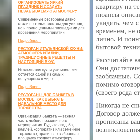
ОРГАНИЗОВАТЬ ЯРКИЙ
квартиру на т
ПРАЗДНИК И СОЗДАТЬ
НЕЗАБЫВАЕМУЮ АТМОСФЕРУ
нюансы описан
Современные рестораны давно
увидеть, чем 
стали не только местом для ужинов,
но и полноценными площадками для
временем, не 
проведения мероприятий
лично. И поин
Подробнее...
бытовой техни
РЕСТОРАН ИТАЛЬЯНСКОЙ КУХНИ:
АТМОСФЕРА ИТАЛИИ,
ТРАДИЦИОННЫЕ РЕЦЕПТЫ И
Рассчитайте в
НАСТОЯЩИЙ ВКУС
Они достаточн
Итальянская кухня уже много лет
остается одной из самых
заоблачные. С
популярных в мире.
помимо оговор
Подробнее...
(своего рода с
РЕСТОРАНЫ ДЛЯ БАНКЕТА В
МОСКВЕ: КАК ВЫБРАТЬ
Никогда не сн
ИДЕАЛЬНОЕ МЕСТО ДЛЯ
ТОРЖЕСТВА
Договор долже
Организация банкета — важная
прописаны ваш
часть любого праздничного
мероприятия. Будь то свадьба,
возникновения
юбилей, корпоратив или семейное
торжество, правильно выбранная
площадка создает атмосферу