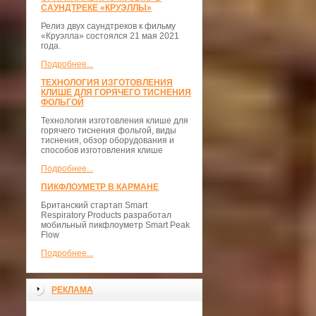
САУНДТРЕКЕ «КРУЭЛЛЫ»
Релиз двух саундтреков к фильму
«Круэлла» состоялся 21 мая 2021
года.
Подробнее...
ТЕХНОЛОГИЯ ИЗГОТОВЛЕНИЯ
КЛИШЕ ДЛЯ ГОРЯЧЕГО ТИСНЕНИЯ
ФОЛЬГОЙ
Технология изготовления клише для
горячего тиснения фольгой, виды
тиснения, обзор оборудования и
способов изготовления клише
Подробнее...
ПИКФЛОУМЕТР В КАРМАНЕ
Британский стартап Smart
Respiratory Products разработал
мобильный пикфлоуметр Smart Peak
Flow
Подробнее...
РЕКЛАМА