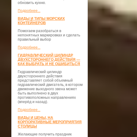
обновить кухню.
Подробнее...
ВИДЫ И ТИПЫ МОРСКИХ
КОНТЕЙНЕРОВ
Помогаем разобраться в
непонятных маркировках и сделать
правильный выбор
Подробнее...
ГИДРАВЛИЧЕСКИЙ ЦИЛИНДР
ДВУХСТОРОННЕГО ДЕЙСТВИЯ —
КАК ВЫБРАТЬ И НЕ ОШИБИТЬСЯ
Гидравлический цилиндр
двухстороннего действия
представляет собой объемный
гидравлический двигатель, в котором
движение выходного звена может
быть выполнено в двух
противоположных направлениях
(вперёд и назад).
Подробнее...
ВИДЫ И ЦЕНЫ, НА
КОРПОРАТИВНЫЕ МЕРОПРИЯТИЯ
СТОЛИЦЫ
Желающие получить праздник