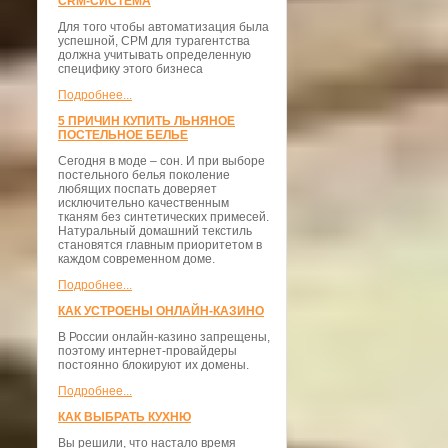
CRM-СИСТЕМА
Для того чтобы автоматизация была
успешной, СРМ для турагентства
должна учитывать определенную
специфику этого бизнеса
Подробнее...
5 ПРИЧИН КУПИТЬ ЛЬНЯНОЕ
ПОСТЕЛЬНОЕ БЕЛЬЕ
Сегодня в моде – сон. И при выборе
постельного белья поколение
любящих поспать доверяет
исключительно качественным
тканям без синтетических примесей.
Натуральный домашний текстиль
становятся главным приоритетом в
каждом современном доме.
Подробнее...
КАК УСТРОЕНЫ ОНЛАЙН-КАЗИНО
В России онлайн-казино запрещены,
поэтому интернет-провайдеры
постоянно блокируют их домены.
Подробнее...
КАК ВЫБРАТЬ КУХНЮ
Вы решили, что настало время