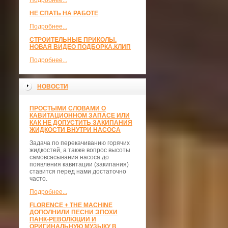
Подробнее...
НЕ СПАТЬ НА РАБОТЕ
Подробнее...
СТРОИТЕЛЬНЫЕ ПРИКОЛЫ.
НОВАЯ ВИДЕО ПОДБОРКА.КЛИП
Подробнее...
НОВОСТИ
ПРОСТЫМИ СЛОВАМИ О
КАВИТАЦИОННОМ ЗАПАСЕ ИЛИ
КАК НЕ ДОПУСТИТЬ ЗАКИПАНИЯ
ЖИДКОСТИ ВНУТРИ НАСОСА
Задача по перекачиванию горячих
жидкостей, а также вопрос высоты
самовсасывания насоса до
появления кавитации (закипания)
ставится перед нами достаточно
часто.
Подробнее...
FLORENCE + THE MACHINE
ДОПОЛНИЛИ ПЕСНИ ЭПОХИ
ПАНК-РЕВОЛЮЦИИ И
ОРИГИНАЛЬНУЮ МУЗЫКУ В