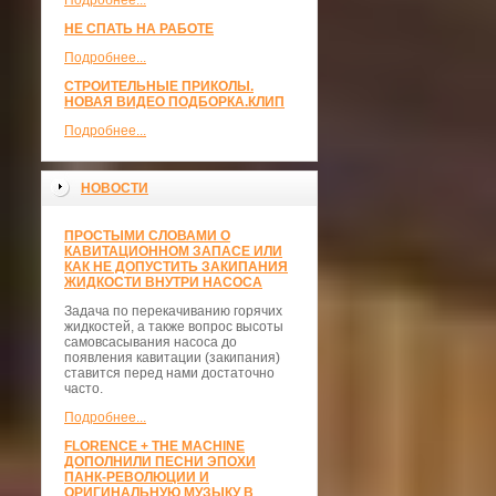
Подробнее...
НЕ СПАТЬ НА РАБОТЕ
Подробнее...
СТРОИТЕЛЬНЫЕ ПРИКОЛЫ.
НОВАЯ ВИДЕО ПОДБОРКА.КЛИП
Подробнее...
НОВОСТИ
ПРОСТЫМИ СЛОВАМИ О
КАВИТАЦИОННОМ ЗАПАСЕ ИЛИ
КАК НЕ ДОПУСТИТЬ ЗАКИПАНИЯ
ЖИДКОСТИ ВНУТРИ НАСОСА
Задача по перекачиванию горячих
жидкостей, а также вопрос высоты
самовсасывания насоса до
появления кавитации (закипания)
ставится перед нами достаточно
часто.
Подробнее...
FLORENCE + THE MACHINE
ДОПОЛНИЛИ ПЕСНИ ЭПОХИ
ПАНК-РЕВОЛЮЦИИ И
ОРИГИНАЛЬНУЮ МУЗЫКУ В