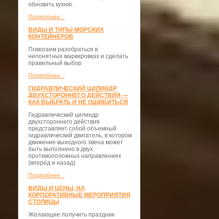
обновить кухню.
Подробнее...
ВИДЫ И ТИПЫ МОРСКИХ
КОНТЕЙНЕРОВ
Помогаем разобраться в
непонятных маркировках и сделать
правильный выбор
Подробнее...
ГИДРАВЛИЧЕСКИЙ ЦИЛИНДР
ДВУХСТОРОННЕГО ДЕЙСТВИЯ —
КАК ВЫБРАТЬ И НЕ ОШИБИТЬСЯ
Гидравлический цилиндр
двухстороннего действия
представляет собой объемный
гидравлический двигатель, в котором
движение выходного звена может
быть выполнено в двух
противоположных направлениях
(вперёд и назад).
Подробнее...
ВИДЫ И ЦЕНЫ, НА
КОРПОРАТИВНЫЕ МЕРОПРИЯТИЯ
СТОЛИЦЫ
Желающие получить праздник