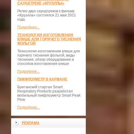
САУНДТРЕКЕ «КРУЭЛЛЫ»
Релиз двух саундтреков к фильму
«Круэлла» состоялся 21 мая 2021
года.
Подробнее...
ТЕХНОЛОГИЯ ИЗГОТОВЛЕНИЯ
КЛИШЕ ДЛЯ ГОРЯЧЕГО ТИСНЕНИЯ
ФОЛЬГОЙ
Технология изготовления клише для
горячего тиснения фольгой, виды
тиснения, обзор оборудования и
способов изготовления клише
Подробнее...
ПИКФЛОУМЕТР В КАРМАНЕ
Британский стартап Smart
Respiratory Products разработал
мобильный пикфлоуметр Smart Peak
Flow
Подробнее...
РЕКЛАМА