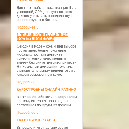
CRM-СИСТЕМА
Для того чтобы автоматизация была
успешной, СРМ для турагентства
должна учитывать определенную
специфику этого бизнеса
Подробнее...
5 ПРИЧИН КУПИТЬ ЛЬНЯНОЕ
ПОСТЕЛЬНОЕ БЕЛЬЕ
Сегодня в моде – сон. И при выборе
постельного белья поколение
любящих поспать доверяет
исключительно качественным
тканям без синтетических примесей.
Натуральный домашний текстиль
становятся главным приоритетом в
каждом современном доме.
Подробнее...
КАК УСТРОЕНЫ ОНЛАЙН-КАЗИНО
В России онлайн-казино запрещены,
поэтому интернет-провайдеры
постоянно блокируют их домены.
Подробнее...
КАК ВЫБРАТЬ КУХНЮ
Вы решили, что настало время