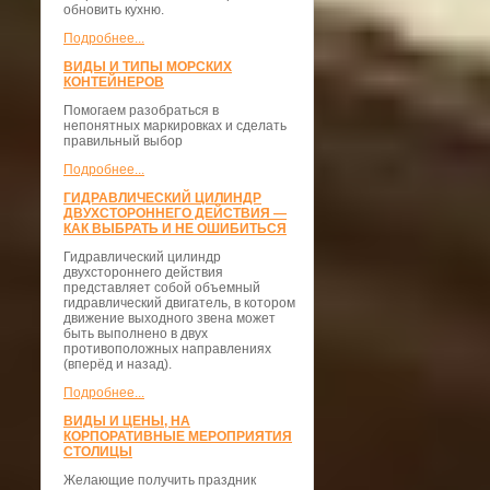
обновить кухню.
Подробнее...
ВИДЫ И ТИПЫ МОРСКИХ
КОНТЕЙНЕРОВ
Помогаем разобраться в
непонятных маркировках и сделать
правильный выбор
Подробнее...
ГИДРАВЛИЧЕСКИЙ ЦИЛИНДР
ДВУХСТОРОННЕГО ДЕЙСТВИЯ —
КАК ВЫБРАТЬ И НЕ ОШИБИТЬСЯ
Гидравлический цилиндр
двухстороннего действия
представляет собой объемный
гидравлический двигатель, в котором
движение выходного звена может
быть выполнено в двух
противоположных направлениях
(вперёд и назад).
Подробнее...
ВИДЫ И ЦЕНЫ, НА
КОРПОРАТИВНЫЕ МЕРОПРИЯТИЯ
СТОЛИЦЫ
Желающие получить праздник