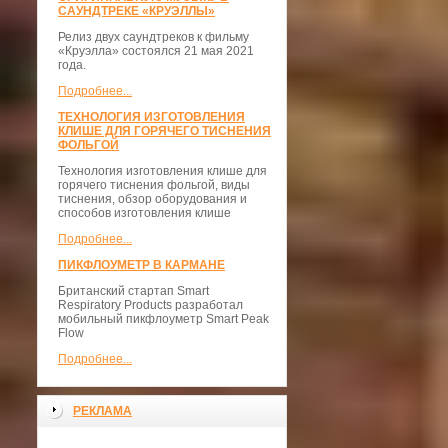
САУНДТРЕКЕ «КРУЭЛЛЫ»
Релиз двух саундтреков к фильму
«Круэлла» состоялся 21 мая 2021
года.
Подробнее...
ТЕХНОЛОГИЯ ИЗГОТОВЛЕНИЯ
КЛИШЕ ДЛЯ ГОРЯЧЕГО ТИСНЕНИЯ
ФОЛЬГОЙ
Технология изготовления клише для
горячего тиснения фольгой, виды
тиснения, обзор оборудования и
способов изготовления клише
Подробнее...
ПИКФЛОУМЕТР В КАРМАНЕ
Британский стартап Smart
Respiratory Products разработал
мобильный пикфлоуметр Smart Peak
Flow
Подробнее...
РЕКЛАМА