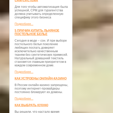
CRM-СИСТЕМА
Для того чтобы автоматизация была
успешной, СРМ для турагентства
должна учитывать определенную
специфику этого бизнеса
Подробнее...
5 ПРИЧИН КУПИТЬ ЛЬНЯНОЕ
ПОСТЕЛЬНОЕ БЕЛЬЕ
Сегодня в моде – сон. И при выборе
постельного белья поколение
любящих поспать доверяет
исключительно качественным
тканям без синтетических примесей.
Натуральный домашний текстиль
становятся главным приоритетом в
каждом современном доме.
Подробнее...
КАК УСТРОЕНЫ ОНЛАЙН-КАЗИНО
В России онлайн-казино запрещены,
поэтому интернет-провайдеры
постоянно блокируют их домены.
Подробнее...
КАК ВЫБРАТЬ КУХНЮ
Вы решили, что настало время