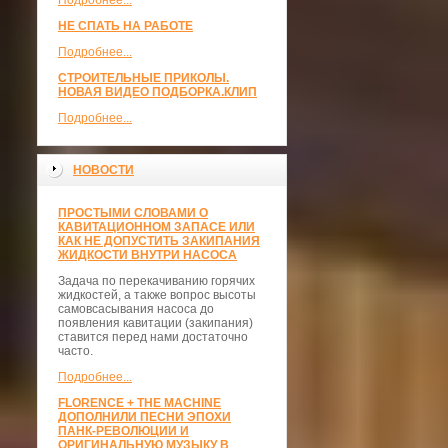
Подробнее...
НЕ СПАТЬ НА РАБОТЕ
Подробнее...
СТРОИТЕЛЬНЫЕ ПРИКОЛЫ.
НОВАЯ ВИДЕО ПОДБОРКА.КЛИП
Подробнее...
НОВОСТИ
ПРОСТЫМИ СЛОВАМИ О
КАВИТАЦИОННОМ ЗАПАСЕ ИЛИ
КАК НЕ ДОПУСТИТЬ ЗАКИПАНИЯ
ЖИДКОСТИ ВНУТРИ НАСОСА
Задача по перекачиванию горячих
жидкостей, а также вопрос высоты
самовсасывания насоса до
появления кавитации (закипания)
ставится перед нами достаточно
часто.
Подробнее...
FLORENCE + THE MACHINE
ДОПОЛНИЛИ ПЕСНИ ЭПОХИ
ПАНК-РЕВОЛЮЦИИ И
ОРИГИНАЛЬНУЮ МУЗЫКУ В