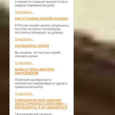
становятся главным приоритетом в
каждом современном доме.
Подробнее...
КАК УСТРОЕНЫ ОНЛАЙН-КАЗИНО
В России онлайн-казино запрещены,
поэтому интернет-провайдеры
постоянно блокируют их домены.
Подробнее...
КАК ВЫБРАТЬ КУХНЮ
Вы решили, что настало время
обновить кухню.
Подробнее...
ВИДЫ И ТИПЫ МОРСКИХ
КОНТЕЙНЕРОВ
Помогаем разобраться в
непонятных маркировках и сделать
правильный выбор
Подробнее...
ГИДРАВЛИЧЕСКИЙ ЦИЛИНДР
ДВУХСТОРОННЕГО ДЕЙСТВИЯ —
КАК ВЫБРАТЬ И НЕ ОШИБИТЬСЯ
Гидравлический цилиндр