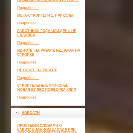
ПРИКОЛЫ АЛКАШЕЙ НА СТРОЙКЕ
Подробнее...
МЕГА-СТРОИТЕЛИ 1. ПРИКОЛЫ
Подробнее...
РАБОТНИКИ ГОДА ИЛИ ДЕНЬ НЕ
ЗАДАЛСЯ
Подробнее...
ИДИОТЫ НА РАБОТЕ №1. РЖАЧ НА
СТРОЙКЕ
Подробнее...
НЕ СПАТЬ НА РАБОТЕ
Подробнее...
СТРОИТЕЛЬНЫЕ ПРИКОЛЫ.
НОВАЯ ВИДЕО ПОДБОРКА.КЛИП
Подробнее...
НОВОСТИ
ПРОСТЫМИ СЛОВАМИ О
КАВИТАЦИОННОМ ЗАПАСЕ ИЛИ