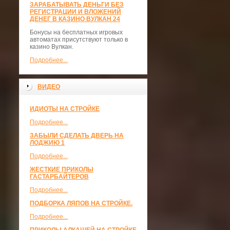
ЗАРАБАТЫВАТЬ ДЕНЬГИ БЕЗ
РЕГИСТРАЦИИ И ВЛОЖЕНИЙ
ДЕНЕГ В КАЗИНО ВУЛКАН 24
Бонусы на бесплатных игровых
автоматах присутствуют только в
казино Вулкан.
Подробнее...
ВИДЕО
ИДИОТЫ НА СТРОЙКЕ
Подробнее...
ЗАБЫЛИ СДЕЛАТЬ ДВЕРЬ НА
ЛОДЖИЮ 1
Подробнее...
ЖЕСТКИЕ ПРИКОЛЫ
ГАСТАРБАЙТЕРОВ
Подробнее...
ПОДБОРКА ЛЯПОВ НА СТРОЙКЕ.
Подробнее...