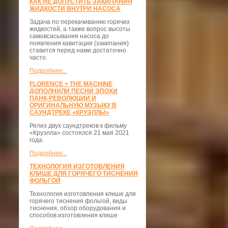
КАК НЕ ДОПУСТИТЬ ЗАКИПАНИЯ
ЖИДКОСТИ ВНУТРИ НАСОСА
Задача по перекачиванию горячих
жидкостей, а также вопрос высоты
самовсасывания насоса до
появления кавитации (закипания)
ставится перед нами достаточно
часто.
Подробнее...
FLORENCE + THE MACHINE
ДОПОЛНИЛИ ПЕСНИ ЭПОХИ
ПАНК-РЕВОЛЮЦИИ И
ОРИГИНАЛЬНУЮ МУЗЫКУ В
САУНДТРЕКЕ «КРУЭЛЛЫ»
Релиз двух саундтреков к фильму
«Круэлла» состоялся 21 мая 2021
года.
Подробнее...
ТЕХНОЛОГИЯ ИЗГОТОВЛЕНИЯ
КЛИШЕ ДЛЯ ГОРЯЧЕГО ТИСНЕНИЯ
ФОЛЬГОЙ
Технология изготовления клише для
горячего тиснения фольгой, виды
тиснения, обзор оборудования и
способов изготовления клише