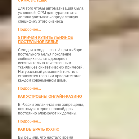
CRM-СИСТЕМА
Для того чтобы автоматизация была
успешной, СРМ для турагентства
должна учитывать определенную
специфику этого бизнеса
Подробнее...
5 ПРИЧИН КУПИТЬ ЛЬНЯНОЕ
ПОСТЕЛЬНОЕ БЕЛЬЕ
Сегодня в моде – сон. И при выборе
постельного белья поколение
любящих поспать доверяет
исключительно качественным
тканям без синтетических примесей.
Натуральный домашний текстиль
становятся главным приоритетом в
каждом современном доме.
Подробнее...
КАК УСТРОЕНЫ ОНЛАЙН-КАЗИНО
В России онлайн-казино запрещены,
поэтому интернет-провайдеры
постоянно блокируют их домены.
Подробнее...
КАК ВЫБРАТЬ КУХНЮ
Вы решили, что настало время