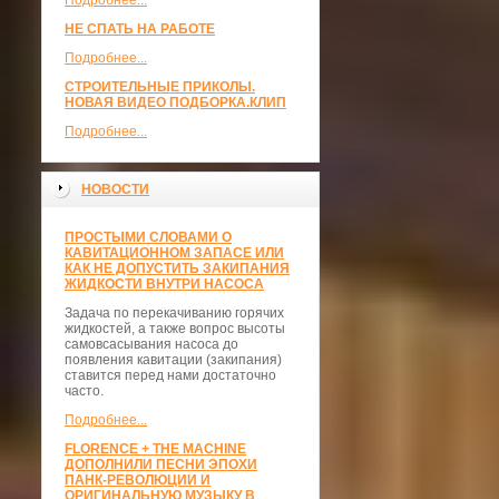
Подробнее...
НЕ СПАТЬ НА РАБОТЕ
Подробнее...
СТРОИТЕЛЬНЫЕ ПРИКОЛЫ.
НОВАЯ ВИДЕО ПОДБОРКА.КЛИП
Подробнее...
НОВОСТИ
ПРОСТЫМИ СЛОВАМИ О
КАВИТАЦИОННОМ ЗАПАСЕ ИЛИ
КАК НЕ ДОПУСТИТЬ ЗАКИПАНИЯ
ЖИДКОСТИ ВНУТРИ НАСОСА
Задача по перекачиванию горячих
жидкостей, а также вопрос высоты
самовсасывания насоса до
появления кавитации (закипания)
ставится перед нами достаточно
часто.
Подробнее...
FLORENCE + THE MACHINE
ДОПОЛНИЛИ ПЕСНИ ЭПОХИ
ПАНК-РЕВОЛЮЦИИ И
ОРИГИНАЛЬНУЮ МУЗЫКУ В