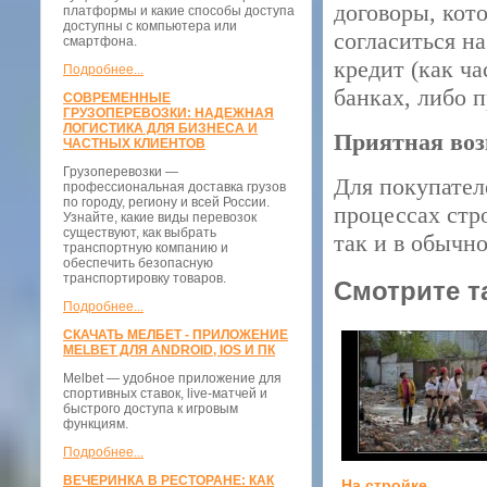
договоры, кот
платформы и какие способы доступа
доступны с компьютера или
согласиться н
смартфона.
кредит (как ч
Подробнее...
банках, либо 
СОВРЕМЕННЫЕ
ГРУЗОПЕРЕВОЗКИ: НАДЕЖНАЯ
ЛОГИСТИКА ДЛЯ БИЗНЕСА И
Приятная во
ЧАСТНЫХ КЛИЕНТОВ
Грузоперевозки —
Для покупател
профессиональная доставка грузов
по городу, региону и всей России.
процессах стр
Узнайте, какие виды перевозок
существуют, как выбрать
так и в обычно
транспортную компанию и
обеспечить безопасную
транспортировку товаров.
Смотрите т
Подробнее...
СКАЧАТЬ МЕЛБЕТ - ПРИЛОЖЕНИЕ
MELBET ДЛЯ ANDROID, IOS И ПК
Melbet — удобное приложение для
спортивных ставок, live-матчей и
быстрого доступа к игровым
функциям.
Подробнее...
ВЕЧЕРИНКА В РЕСТОРАНЕ: КАК
На стройке