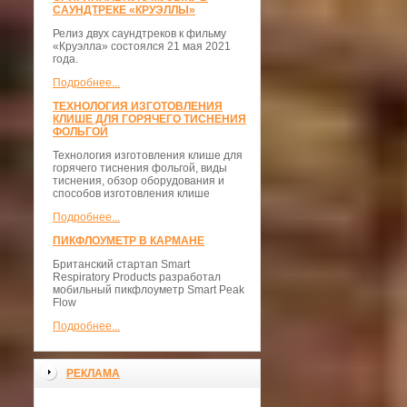
САУНДТРЕКЕ «КРУЭЛЛЫ»
Релиз двух саундтреков к фильму
«Круэлла» состоялся 21 мая 2021
года.
Подробнее...
ТЕХНОЛОГИЯ ИЗГОТОВЛЕНИЯ
КЛИШЕ ДЛЯ ГОРЯЧЕГО ТИСНЕНИЯ
ФОЛЬГОЙ
Технология изготовления клише для
горячего тиснения фольгой, виды
тиснения, обзор оборудования и
способов изготовления клише
Подробнее...
ПИКФЛОУМЕТР В КАРМАНЕ
Британский стартап Smart
Respiratory Products разработал
мобильный пикфлоуметр Smart Peak
Flow
Подробнее...
РЕКЛАМА