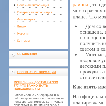
района
, то сд
Полезная информация
много различн
Интересная информация
плане. Что мо
Фотогалерея
Дом со все
Видео
оснащена, 
Новости
полноценно
Контакты
получить кв
светом и с
Уютные дво
ОБЪЯВЛЕНИЯ
дворовое у
детскими п
проводить 
ПОЛЕЗНАЯ ИНФОРМАЦИЯ
относитель
МОБИЛЬНЫЙ ДОСТУП К AZINO
Как взять кв
777: ЧТО ВАЖНО ЗНАТЬ
ПОЛЬЗОВАТЕЛЯМ
Запрос «Азино 777 официальный
На официально
сайт вход скачать» часто используют
планировками 
пользователи, которые хотят узнать,
существует ли мобильная версия