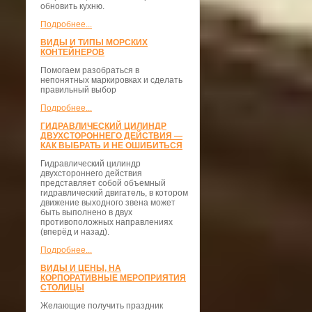
обновить кухню.
Подробнее...
ВИДЫ И ТИПЫ МОРСКИХ
КОНТЕЙНЕРОВ
Помогаем разобраться в
непонятных маркировках и сделать
правильный выбор
Подробнее...
ГИДРАВЛИЧЕСКИЙ ЦИЛИНДР
ДВУХСТОРОННЕГО ДЕЙСТВИЯ —
КАК ВЫБРАТЬ И НЕ ОШИБИТЬСЯ
Гидравлический цилиндр
двухстороннего действия
представляет собой объемный
гидравлический двигатель, в котором
движение выходного звена может
быть выполнено в двух
противоположных направлениях
(вперёд и назад).
Подробнее...
ВИДЫ И ЦЕНЫ, НА
КОРПОРАТИВНЫЕ МЕРОПРИЯТИЯ
СТОЛИЦЫ
Желающие получить праздник